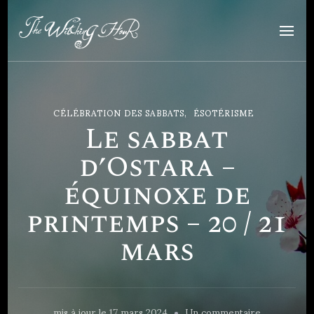
The Witching Hour
Art et artisanat ésotérique
CÉLÉBRATION DES SABBATS
ÉSOTÉRISME
Le sabbat
d’Ostara –
équinoxe de
printemps – 20 / 21
mars
sur
mis à jour le
17 mars 2024
Un commentaire