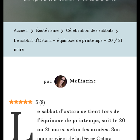
Le
sabbat
d’Ostara
Accueil
Ésotérisme
Célébration des sabbats
–
Le sabbat d’Ostara – équinoxe de printemps – 20 / 21
équinoxe
mars
de
printemps
L
–
20
par
Melliarine
/
21
5
(
8
)
mars
e sabbat d’ostara se tient lors de
l’équinoxe de printemps, soit le 20
ou 21 mars, selon les années.
Son
nom provient de la déesse Ostara,