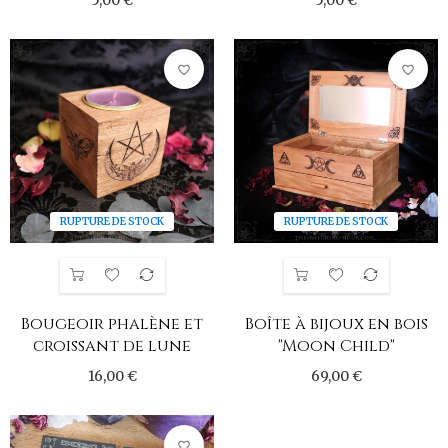
5,00 €
5,00 €
favorite_border
favorite_border
RUPTURE DE STOCK
RUPTURE DE STOCK
Bougeoir phalène et
Boîte à bijoux en bois
croissant de lune
"Moon Child"
16,00 €
69,00 €
favorite_border