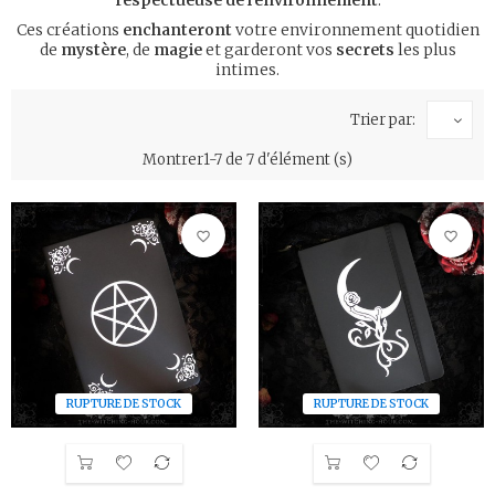
respectueuse de l'environnement
.
Ces créations
enchanteront
votre environnement quotidien
de
mystère
, de
magie
et garderont vos
secrets
les plus
intimes.
Trier par:
Montrer1-7 de 7 d'élément (s)
favorite_border
favorite_border
RUPTURE DE STOCK
RUPTURE DE STOCK