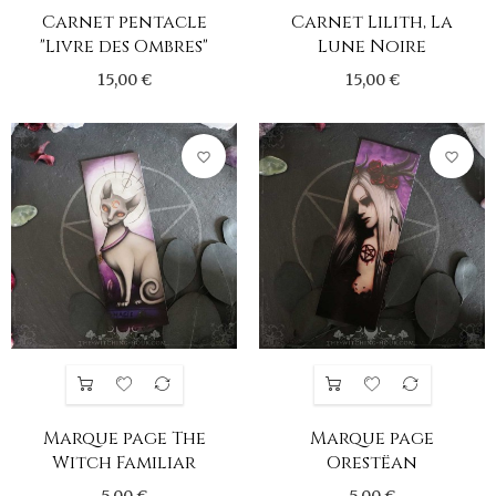
Carnet pentacle
Carnet Lilith, La
"Livre des Ombres"
Lune Noire
15,00 €
15,00 €
favorite_border
favorite_border
Marque page The
Marque page
Witch Familiar
Orestëan