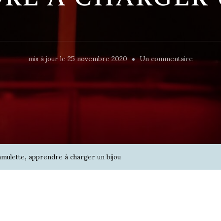
sur
mis à jour le
25 novembre 2020
Un commentaire
Fabricat
d’une
amulette
apprend
à
charger
amulette, apprendre à charger un bijou
un
bijou