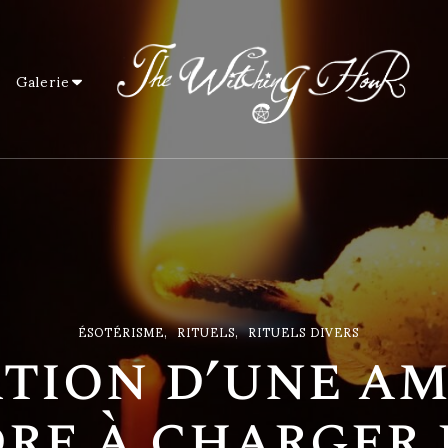
Galerie
The Witching Hour
Art et artisanat ésotérique
ÉSOTÉRISME
RITUELS
RITUELS DIVERS
ation d’une am
re à charger 