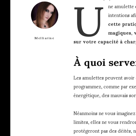
U
ne amulette 
intentions a
cette prat
magiques, v
Melliarine
sur votre capacité à char
À quoi serve
Les amulettes peuvent avoir d
programmez, comme par exem
énergétique, des mauvais sort
Néanmoins ne vous imaginez p
limites, elles ne vous rendro
protégeront pas des déités, 