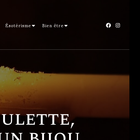
Ésotérisme
Bien être
ulette,
un bijou