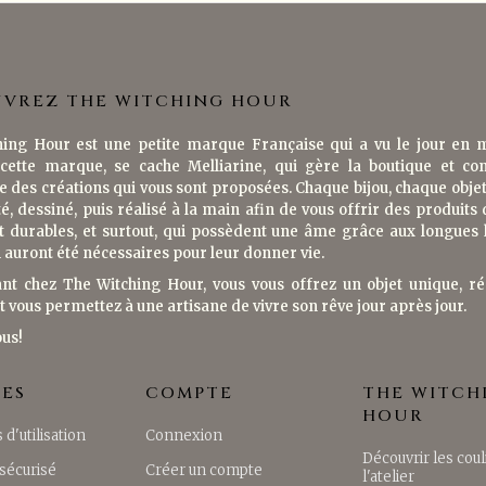
VREZ THE WITCHING HOUR
ing Hour est une petite marque Française qui a vu le jour en 
cette marque, se cache Melliarine, qui gère la boutique et co
e des créations qui vous sont proposées. Chaque bijou, chaque objet 
é, dessiné, puis réalisé à la main afin de vous offrir des produits 
t durables, et surtout, qui possèdent une âme grâce aux longues
i auront été nécessaires pour leur donner vie.
nt chez The Witching Hour, vous vous offrez un objet unique, ré
t vous permettez à une artisane de vivre son rêve jour après jour.
ous!
CES
COMPTE
THE WITCH
HOUR
 d'utilisation
Connexion
Découvrir les coul
sécurisé
Créer un compte
l'atelier