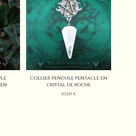
tal de roche
nt afin de ne pas altérer la patine grise ou la coll
our faire du sport ou pour dormir.
ule
Collier pendule pentacle en
 en
cristal de roche
67,00 €