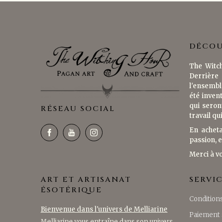
DÉCOU
The Witch
Derrière 
l'ensembl
été invent
qui seron
RÉSEAU SOCIAL
travail qu
En acheta
passion, e
Merci à v
ART ET ARTISANAT
SERVI
ÉSOTÉRIQUE
Conditions
Bienvenue dans l'univers de Melliarine
Paiement 
Melliarine vous entraîne dans son univers