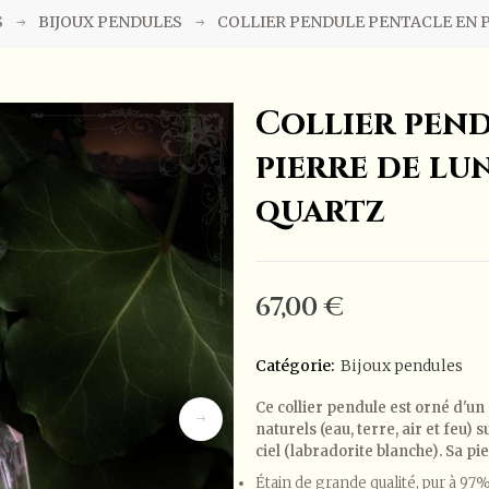
S
BIJOUX PENDULES
COLLIER PENDULE PENTACLE EN P
Collier pend
pierre de lun
quartz
67,00 €
Catégorie:
Bijoux pendules
Ce collier pendule est orné d'un
naturels (eau, terre, air et feu
ciel (labradorite blanche). Sa pi
Étain de grande qualité, pur à 97