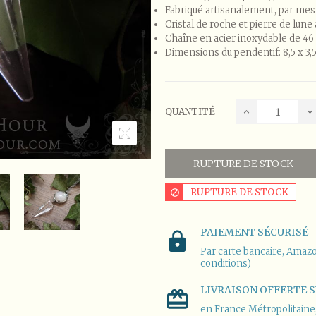
Fabriqué artisanalement, par mes
Cristal de roche et pierre de lune
Chaîne en acier inoxydable de 46 
Dimensions du pendentif: 8,5 x 3,
QUANTITÉ
RUPTURE DE STOCK
RUPTURE DE STOCK
PAIEMENT SÉCURISÉ
Par carte bancaire, Amazo
conditions)
LIVRAISON OFFERTE S
en France Métropolitaine, 