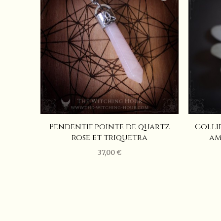
Pierre
Pour prendre soin de votre bijou
Pendentif pointe de quartz
Colli
rose et triquetra
am
37,00 €