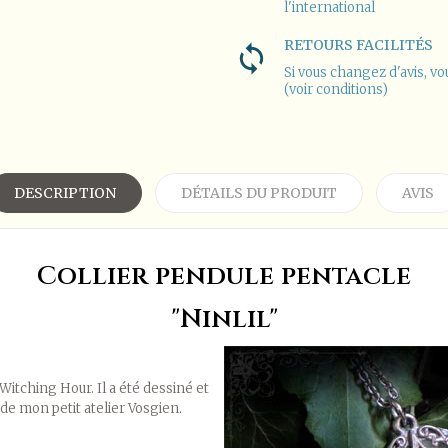
l'international
RETOURS FACILITÉS
Si vous changez d'avis, vo
(voir conditions)
DESCRIPTION
DÉTAILS DU PRODUIT
AVIS
Collier pendule pentacle
"Ninlil"
Witching Hour. Il a été dessiné et
de mon petit atelier Vosgien.