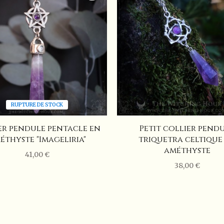
Pierre de lune arc-en-ciel et cris
Évitez de le mouiller régulièreme
e fixant les pierres, le retirer p
RUPTURE DE STOCK
er pendule pentacle en
Petit collier pend
éthyste "Imageliria"
triquetra celtique
améthyste
41,00 €
38,00 €