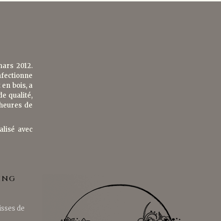
mars 2012.
nfectionne
en bois, a
de qualité,
 heures de
alisé avec
ING
isses de