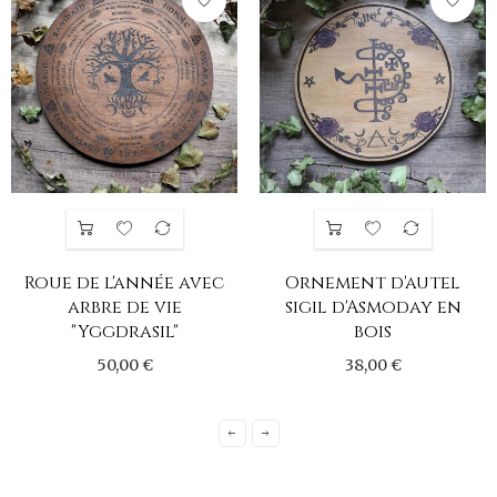
favorite_border
favorite_border
Roue de l'année avec
Ornement d'autel
arbre de vie
sigil d'Asmoday en
"Yggdrasil"
bois
50,00 €
38,00 €