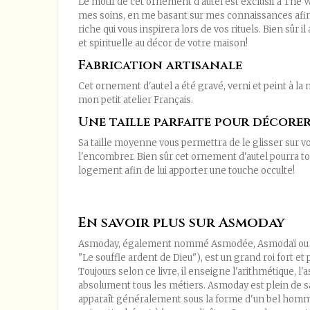
Le motif de cet ornement d'autel est exclusif à The W
mes soins, en me basant sur mes connaissances afin
riche qui vous inspirera lors de vos rituels. Bien sûr i
et spirituelle au décor de votre maison!
Fabrication artisanale
Cet ornement d'autel a été gravé, verni et peint à la 
mon petit atelier Français.
Une taille parfaite pour décore
Sa taille moyenne vous permettra de le glisser sur vo
l'encombrer. Bien sûr cet ornement d'autel pourra to
logement afin de lui apporter une touche occulte!
En savoir plus sur Asmoday
Asmoday, également nommé Asmodée, Asmodaï ou e
"Le souffle ardent de Dieu"), est un grand roi fort e
Toujours selon ce livre, il enseigne l'arithmétique, l
absolument tous les métiers. Asmoday est plein de sag
apparaît généralement sous la forme d'un bel homm