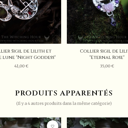
lier Sigil de Lilith et
Collier sigil de Lil
e lune "Night Goddess"
"Eternal Rose"
41,00 €
35,00 €
PRODUITS APPARENTÉS
(Il y a 4 autres produits dans la même catégorie)
favorite_border