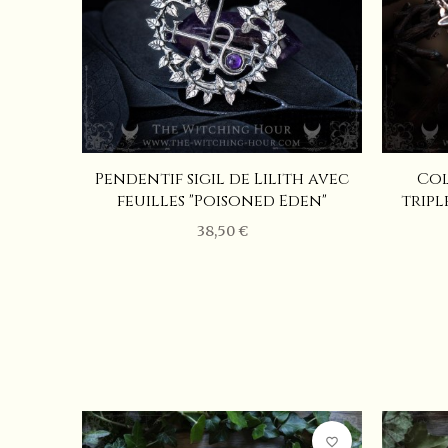
lith
Pendentif sigil de Lilith avec
Col
feuilles "Poisoned Eden"
tripl
38,50 €
favorite_border