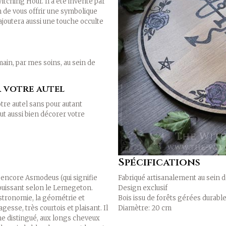
itching Hour. Il a été inventé par
 de vous offrir une symbolique
l ajoutera aussi une touche occulte
main, par mes soins, au sein de
r votre autel
tre autel sans pour autant
ut aussi bien décorer votre
Spécifications
ncore Asmodeus (qui signifie
Fabriqué artisanalement au sein d
t puissant selon le Lemegeton.
Design exclusif
'astronomie, la géométrie et
Bois issu de forêts gérées durab
esse, très courtois et plaisant. Il
Diamètre: 20 cm
e distingué, aux longs cheveux