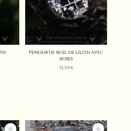
ith
Pendentif sigil de Lilith avec
Orn
roses
"
51,50 €
favorite_border
favorite_border