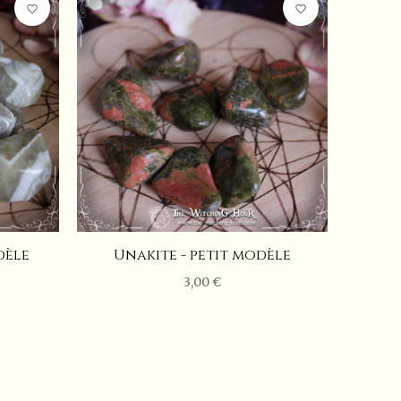
favorite_border
favorite_border
dèle
Unakite - petit modèle
3,00 €