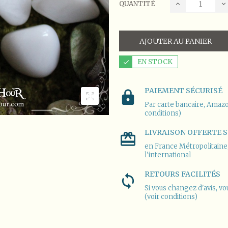
QUANTITÉ
AJOUTER AU PANIER
EN STOCK
PAIEMENT SÉCURISÉ
Par carte bancaire, Amazo
conditions)
LIVRAISON OFFERTE S
en France Métropolitaine, 
l'international
RETOURS FACILITÉS
Si vous changez d'avis, vo
(voir conditions)