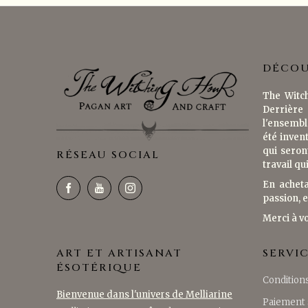
DÉCOU
The Witch
Derrière 
l'ensembl
été invent
qui seron
RÉSEAU SOCIAL
travail qu
En acheta
passion, e
Merci à v
ART ET ARTISANAT
SERVI
ÉSOTÉRIQUE
Conditions
Bienvenue dans l'univers de Melliarine
Paiement 