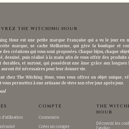
VREZ THE WITCHING HOUR
ing Hour est une petite marque Française qui a vu le jour en 
cette marque, se cache Melliarine, qui gère la boutique et co
e des créations qui vous sont proposées. Chaque bijou, chaque objet 
é, dessiné, puis réalisé à la main afin de vous offrir des produits 
t durables, et surtout, qui possèdent une âme grâce aux longues
i auront été nécessaires pour leur donner vie.
nt chez The Witching Hour, vous vous offrez un objet unique, ré
t vous permettez à une artisane de vivre son rêve jour après jour.
ous!
CES
COMPTE
THE WITCH
HOUR
 d'utilisation
Connexion
Découvrir les coul
sécurisé
Créer un compte
l'atelier