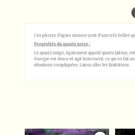
Ces pierres d'agate mousse sont d'une très belles qual
Propriétés du quartz neige :
Le quartz neige, également appelé quartz laiteux, est 
énergie est douce et agit lentement, ce qui en fait une
situations compliquées. Laisse aller les limitations.
Référence
Gros modèle
En stock
18 Produits
Seuls les clients enregistrés peuvent poster un a
Tri:
Les plus récents
Notes:
Tous


Aucun avis pour le moment.