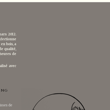
mars 2012.
nfectionne
en bois, a
de qualité,
 heures de
alisé avec
ING
isses de