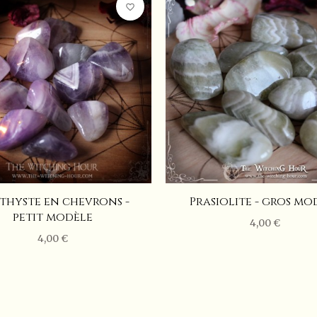
favorite_border
thyste en chevrons -
Prasiolite - gros mo
petit modèle
4,00 €
4,00 €