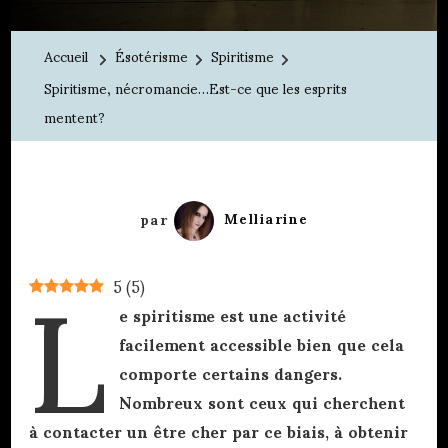
nécromanci
Est-
Accueil
Ésotérisme
Spiritisme
ce
Spiritisme, nécromancie…Est-ce que les esprits
que
mentent?
les
esprits
L
mentent?
par
Melliarine
5
(
5
)
e spiritisme est une activité
facilement accessible bien que cela
comporte certains dangers.
Nombreux sont ceux qui cherchent
à contacter un être cher par ce biais, à obtenir