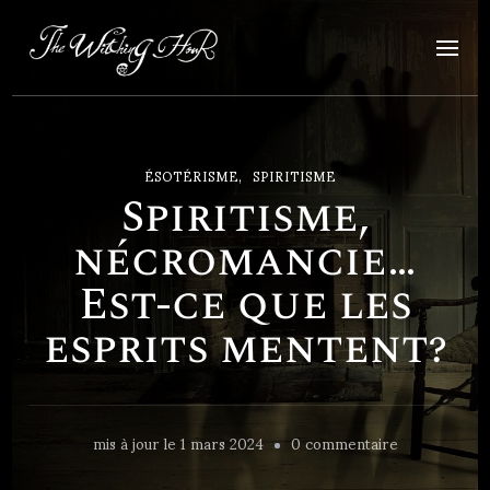
The Witching Hour
Art et artisanat ésotérique
ÉSOTÉRISME
SPIRITISME
Spiritisme,
nécromancie…
Est-ce que les
esprits mentent?
sur
mis à jour le
1 mars 2024
0 commentaire
Spiritisme,