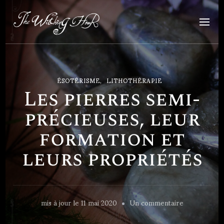
The Witching Hour
Art et artisanat ésotérique
ÉSOTÉRISME
LITHOTHÉRAPIE
Les pierres semi-
précieuses, leur
formation et
leurs propriétés
sur
mis à jour le
11 mai 2020
Un commentaire
Les