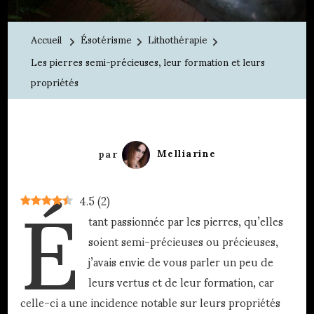
pierres
semi-
Accueil
Ésotérisme
Lithothérapie
précieuses,
Les pierres semi-précieuses, leur formation et leurs
leur
propriétés
formation
et
É
leurs
propriétés
par
Melliarine
4.5
(
2
)
tant passionnée par les pierres, qu’elles
soient semi-précieuses ou précieuses,
j’avais envie de vous parler un peu de
leurs vertus et de leur formation, car
celle-ci a une incidence notable sur leurs propriétés